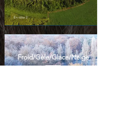
En-tête 2
Froid/Gèle/Glace/Neige