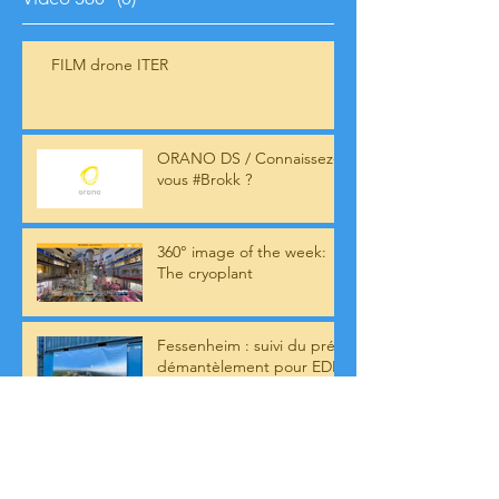
FILM drone ITER
ORANO DS / Connaissez-
vous #Brokk ?
360° image of the week:
The cryoplant
Fessenheim : suivi du pré-
démantèlement pour EDF
Mars 2022 : mise en ligne
de notre banque d'images