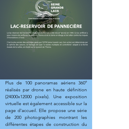
Plus de 100 panoramas aériens 360° 
réalisés par drone en haute définition 
(24000x12000 pixels). Une exposition 
virtuelle est également accessible sur la 
page d'accueil. Elle propose une série 
de 200 photographies montrant les 
différentes étapes de construction du 