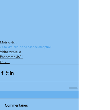
Mots-clés :
visite virtuelle
Lac de pannecière
eptb
vr
Visite virtuelle
Panorama 360°
Drone
Commentaires