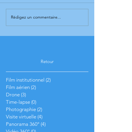
Rédigez un commentaire...
Retour
Film institutionnel
(2)
2 posts
Film aérien
(2)
2 posts
Drone
(3)
3 posts
Time-lapse
(0)
0 post
Photographie
(2)
2 posts
Visite virtuelle
(4)
4 posts
Panorama 360°
(4)
4 posts
Vidéo 360°
(0)
0 post