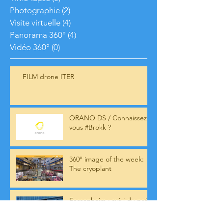
Photographie
(2)
2 posts
Visite virtuelle
(4)
4 posts
Panorama 360°
(4)
4 posts
Vidéo 360°
(0)
0 post
FILM drone ITER
ORANO DS / Connaissez-
vous #Brokk ?
360° image of the week:
The cryoplant
Fessenheim : suivi du pré-
démantèlement pour EDF