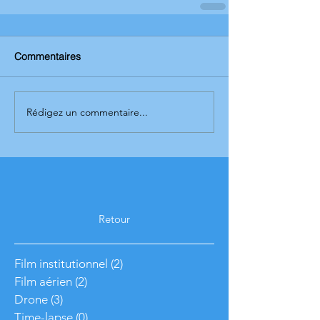
Commentaires
Rédigez un commentaire...
Retour
Film institutionnel
(2)
2 posts
Film aérien
(2)
2 posts
Drone
(3)
3 posts
Time-lapse
(0)
0 post